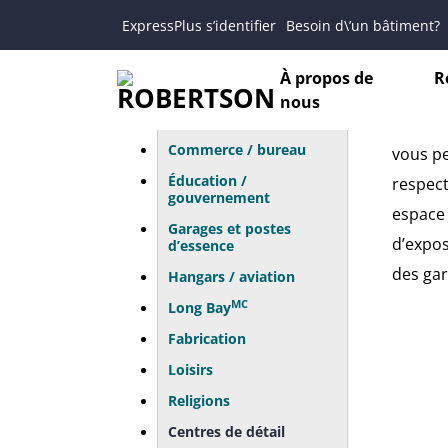
ExpressPlus s’identifier
Besoin d\’un bâtiment?
CE
Secteur agricole
À propos de
R
nous
Concessionnaires
automobiles
Un bât
Commerce / bureau
vous pe
Éducation /
respect
gouvernement
espace 
Garages et postes
d’expos
d’essence
des gar
Hangars / aviation
MC
Long Bay
Fabrication
Loisirs
Religions
Centres de détail