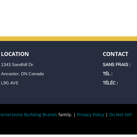
LOCATION
CONTACT
1343 Sandhill Dr.
SANS FRAIS :
Ancaster, ON Canada
TÉL :
L9G 4V5
TÉLÉC :
ornerstone Building Brands
family. |
Privacy Policy
|
Do Not Sell