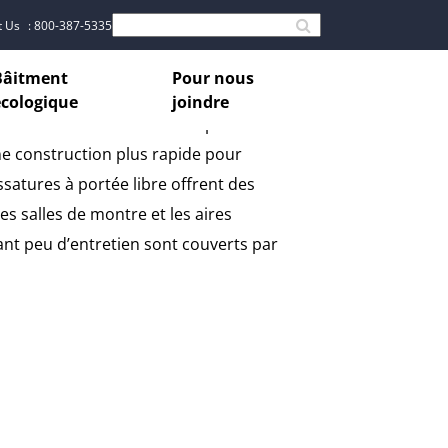
t Us
: 800-387-5335
Bâitment
Pour nous
écologique
joindre
tres commerciaux de détail pour
ne construction plus rapide pour
satures à portée libre offrent des
s salles de montre et les aires
tant peu d’entretien sont couverts par