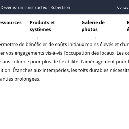
Devenez un constructeur Robertson
Contac
NTRES DE DÉTAIL
essources
Produits et
Galerie de
systèmes
photos
iment Robertson permet d’ancrer des boutiques et des cen
rmettre de bénéficier de coûts initiaux moins élevés et d’u
er vos engagements vis-à-vis l’occupation des locaux. Les os
sans colonne pour plus de flexibilité d’aménagement pour le
ition. Étanches aux intempéries, les toits durables nécessi
anties prolongées.